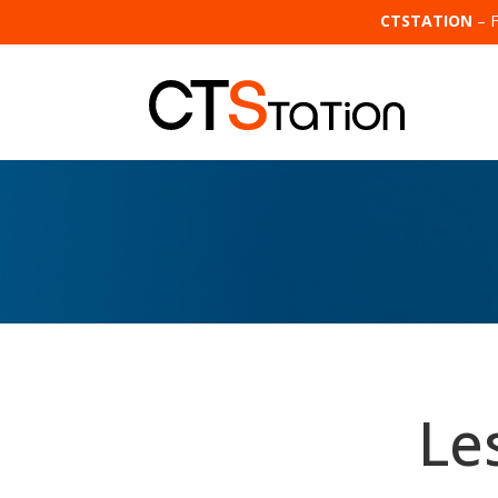
CTSTATION
– 
Le