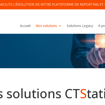
FACILITE L’ÉVOLUTION DE VOTRE PLATEFORME DE REPORTING E
Accueil
Nos solutions
Solutions Legacy
À p
s solutions CT
S
tat