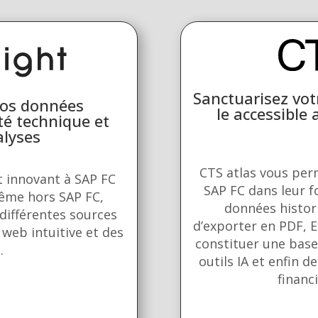
Sanctuarisez vot
vos données
le accessible 
té technique et
alyses
CTS atlas vous per
 innovant à SAP FC
SAP FC dans leur f
même hors SAP FC,
données histor
différentes sources
d’exporter en PDF, E
 web intuitive et des
constituer une base
.
outils IA et enfin d
financ